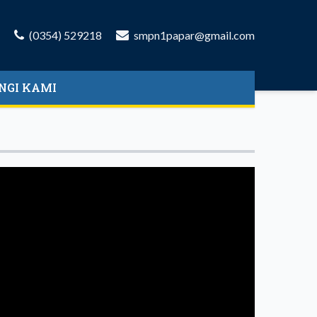
(0354) 529218
smpn1papar@gmail.com
NGI KAMI